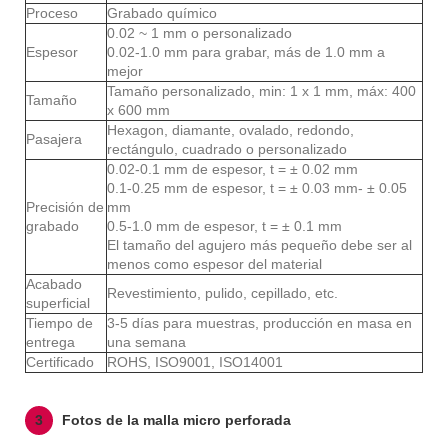
Proceso
Grabado químico
0.02 ~ 1 mm o personalizado
Espesor
0.02-1.0 mm para grabar, más de 1.0 mm a
mejor
Tamaño personalizado, min: 1 x 1 mm, máx: 400
Tamaño
x 600 mm
Hexagon, diamante, ovalado, redondo,
Pasajera
rectángulo, cuadrado o personalizado
0.02-0.1 mm de espesor, t = ± 0.02 mm
0.1-0.25 mm de espesor, t = ± 0.03 mm- ± 0.05
Precisión de
mm
grabado
0.5-1.0 mm de espesor, t = ± 0.1 mm
El tamaño del agujero más pequeño debe ser al
menos como espesor del material
Acabado
Revestimiento, pulido, cepillado, etc.
superficial
Tiempo de
3-5 días para muestras, producción en masa en
entrega
una semana
Certificado
ROHS, ISO9001, ISO14001
3
Fotos de la malla micro perforada