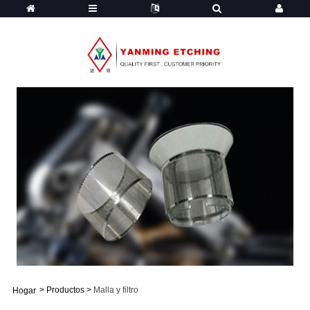
>
Productos
>
Malla y filtro
Hogar